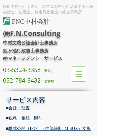
FNC中村会計｜東京、名古屋を中心に活動する公認
会計士、税理士、特定行政書士の総合事務所
FNC中村会計
㈱F.N.Consulting
中村文哉公認会計士事務所
姫ヶ池行政書士事務所
㈲マネージメント・サービス
03-5324-3358
（東京）
052-784-8432
（名古屋）
サービス内容
■
会計・監査
■
税務・相続・贈与
■
株式公開（IPO）・内部統制（J-SOX）支援