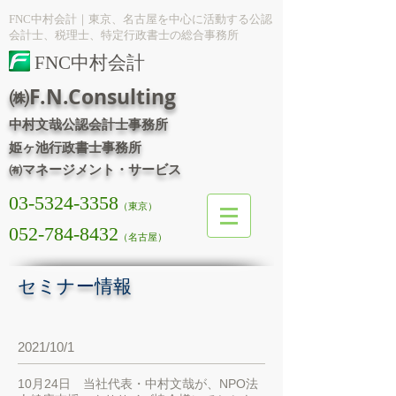
FNC中村会計｜東京、名古屋を中心に活動する公認
会計士、税理士、特定行政書士の総合事務所
FNC中村会計
㈱F.N.Consulting
中村文哉公認会計士事務所
姫ヶ池行政書士事務所
㈲マネージメント・サービス
03-5324-3358
（東京）
052-784-8432
（名古屋）
セミナー情報
2021/10/1
10月24日 当社代表・中村文哉が、NPO法