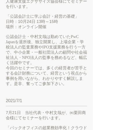
人健康支援エクササイズ協会様にてセミナー
を行います。
「公認会計士に学ぶ会計・経営の基礎」
日時：10月24日 13時～15時
場所：オンライン開催
公認会計士・中村文哉は勤めていたPwC
Japanを退所後、独立開業し、上場企業・学
校法人の監査業務やIPO支援業務を行う一方
で、中小企業・一般社団法人の顧問や社会福
祉法人・NPO法人の監事を務めるなど、幅広
く活躍中です。
今回のセミナーでは、多くの経営者が苦手と
する会計財務について、経営という視点から
事例を用いながら、わかりやすく解説しま
す。是非、奮ってご参加下さい。
2021/7/1
7月21日 当社代表・中村文哉が、㈱栗田商
会様にてセミナーを行います。
「バックオフィスの超業務効率化！クラウド