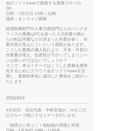
会計ソフトfreeeで推進する業務フローの
DX」
日時：7月21日 11時～12時
場所：オンライン開催
経理財務部門や人事労務部門などのバックオ
フィスの業務はPCを使った入力作業や紙か
らの転記作業などの決まった作業が多く、作
業内容が見えにくいという側面があります。
こうした業務の属人化により、月末・月初の
作業量が増え、生産性が下がってしまうシー
ンは多いのではないでしょうか？
そこで、本セミナーではこうした業務を標準
化するためにクラウド会計ソフトfreeeを活
用し、業務効率化に成功した事例をご紹介い
たします。
2016/4/14
4月30日 当社代表・中村文哉が、㈱ちごの
口グループ様にてセミナーを行います。
「税理士に学ぶ！！相続税の実態と対策 」
日時：4月30日 10時～11時半