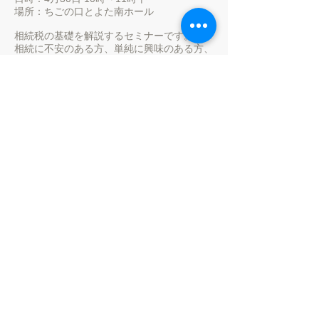
場所：ちごの口とよた南ホール
相続税の基礎を解説するセミナーです。
相続に不安のある方、単純に興味のある方、
是非ご連絡の上ご参加ください。
詳細は
こちら
2013/12/10
12月22日 当社代表・中村文哉が、LEC東
京リーガルマインド様にてセミナーを行いま
す。
「公認会計士のキャリアプランと将来性 」
日時：12月22日 16時～17時
場所：LEC東京リーガルマインド名古屋駅前
本校
監査法人在籍の公認会計士が自身の経験を踏
まえて公認会計士の現状と将来性についてお
伝えします。
受験中の方、これから目指そうと考えている