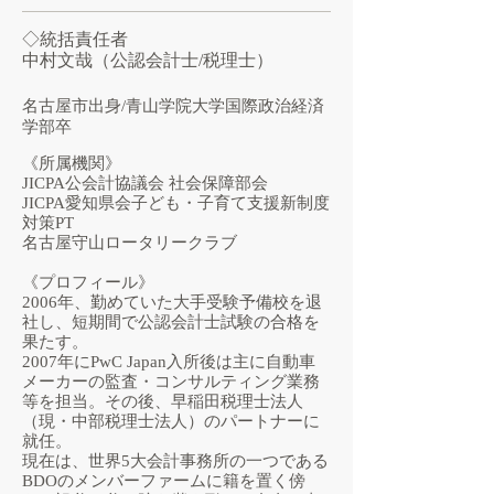
◇統括責任者
中村文哉（公認会計士/税理士）
名古屋市出身/青山学院大学国際政治経済
学部卒
《所属機関》
JICPA公会計協議会 社会保障部会
JICPA愛知県会子ども・子育て支援新制度
対策PT
名古屋守山ロータリークラブ
《プロフィール》
2006年、勤めていた大手受験予備校を退
社し、短期間で公認会計士試験の合格を
果たす。
2007年にPwC Japan入所後は主に自動車
メーカーの監査・コンサルティング業務
等を担当。その後、早稲田税理士法人
（現・中部税理士法人）のパートナーに
就任。
現在は、世界5大会計事務所の一つである
BDOのメンバーファームに籍を置く傍