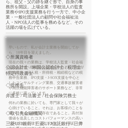
ら、祖父・父
の跡を継ぐ形で、
自身の事
務所を開設。上場企業・学校法人の監査
業務やIPO支援業務を行う一方で、中小企
業・一般社団法人の顧問や社会福祉法
人・NPO法人の監事を務めるなど、その
活躍の場を広げている。
早いもので、私が会計士業務を開始してか
ら、18
年目を迎えました。
◇所属資格者
現在の我々の業務は、学校法人監査・社会福
公認会計士 / 米国公認会計士 / 税理士 /
祉法人監査・医療法人監査を中心とした会計
監査業務、法人税・所得税・相続税などの税
特定行政書士
務申告業務、IPO支援・J-SOX支援を中心と
したコンサルティング業務、交通事故被害者
◇提携先
や高次機能障害者のサポート業務など、非常
に多岐に渡っています。
弁護士 / 司法書士 / 社会保険労務士
何れの業務に於いても、
専⾨家として
我々が
⼼掛けていること。それは、お客様のことを
◇取引先金融機関
第一に考えた身近な存在であること。
高付加
価値を追及したコストパフォーマンスの高い
三菱UFJ銀行 / 三菱UFJ信託銀行
サービスを提供すべく、スタッフ一同日々努
/ 三井