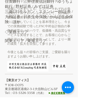
力を重ねていると自負しております。
住友銀行 / 三井住友信託銀行
/ ゆうちょ
銀行 / 野村証券 / みずほ証券
今後につきましても、
メンバーそれぞれが各
三菱UFJモルガン・スタンレーPB証券
/
分野のプロフェッショナルとして、質の高い
大和証券 / 日本生命保険 / かんぽ生命保
業務を提供することで、公正で平等な社会作
険 ほか
りに貢献していくことを基本
理念とし、今ま
での実務経験で培ったFNC中村会計独自の事
務所経営のノウハウで、低価格・高品質なサ
◇業務エリア
ービスを実現することで、お客様に心からご
満足頂ける「総合事務所」として、より一層
関東エリア / 東海エリア
の成長・拡大を目指して参ります。
今後とも益々の皆様のご支援、ご愛顧を賜り
ますようお願い申し上げます。
【東京オフィス】
〒108-0075
東京都港区港南2-3-1 大信秋山ビル3F
Tel：03-5324-3358
（代表）
ACCESS
▶
【名古屋オフィス】
〒460-0002
名古屋市中区丸の内3-17-13いちご丸の内ビル 2F