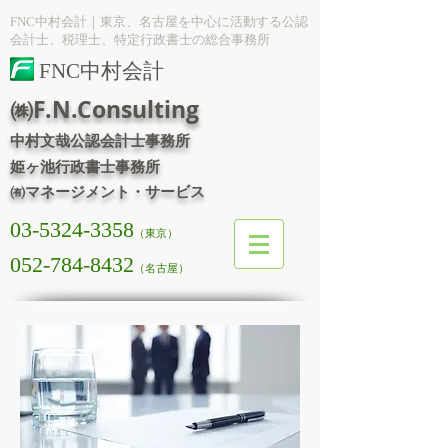
FNC中村会計｜東京、名古屋を中心に活動する公認
会計士、税理士、特定行政書士の総合事務所
FNC中村会計
㈱F.N.Consulting
中村文哉公認会計士事務所
姫ヶ池行政書士事務所
㈲マネージメント・サービス
03-5324-3358
（東京）
052-784-8432
（名古屋）